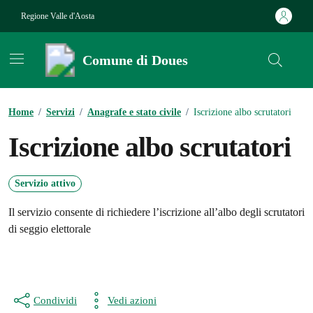
Vai ai contenuti
Vai al footer
Regione Valle d'Aosta
Comune di Doues
Contenuti in evidenza
Home
/
Servizi
/
Anagrafe e stato civile
/
Iscrizione albo scrutatori
Iscrizione albo scrutatori
Servizio attivo
Il servizio consente di richiedere l’iscrizione all’albo degli scrutatori
di seggio elettorale
Condividi
Vedi azioni