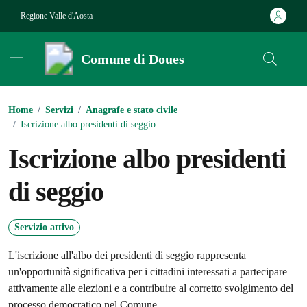
Vai ai contenuti
Vai al footer
Regione Valle d'Aosta
Comune di Doues
Contenuti in evidenza
Home
/
Servizi
/
Anagrafe e stato civile
/
Iscrizione albo presidenti di seggio
Iscrizione albo presidenti
di seggio
Servizio attivo
L'iscrizione all'albo dei presidenti di seggio rappresenta
un'opportunità significativa per i cittadini interessati a partecipare
attivamente alle elezioni e a contribuire al corretto svolgimento del
processo democratico nel Comune.