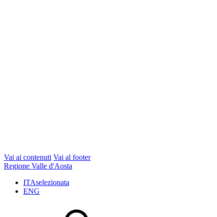
Vai ai contenuti
Vai al footer
Regione Valle d'Aosta
ITA
selezionata
ENG