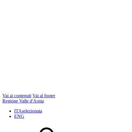
Vai ai contenuti
Vai al footer
Regione Valle d'Aosta
ITA
selezionata
ENG