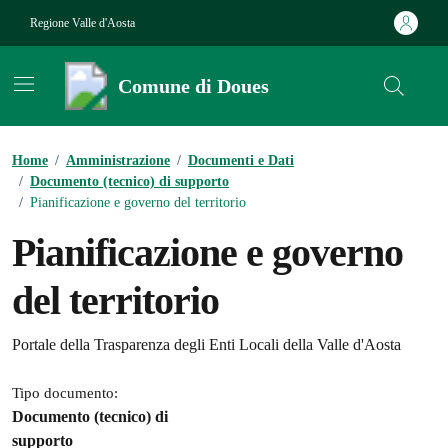
Vai ai contenuti
Vai al footer
Regione Valle d'Aosta
Comune di Doues
Contenuti in evidenza
Home
/
Amministrazione
/
Documenti e Dati
/
Documento (tecnico) di supporto
/
Pianificazione e governo del territorio
Pianificazione e governo
del territorio
Dettagli del documento
Portale della Trasparenza degli Enti Locali della Valle d'Aosta
Tipo documento:
Documento (tecnico) di
supporto