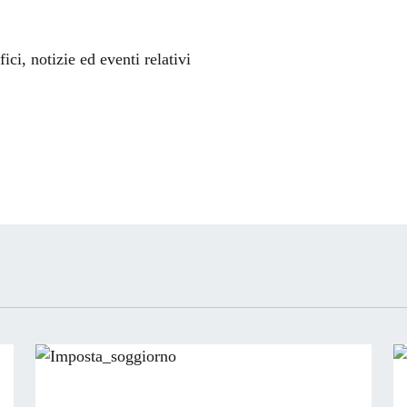
'argomento
ci, notizie ed eventi relativi