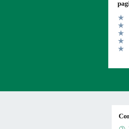
pag
Valut
Valut
Valut
Valut
Valut
Con