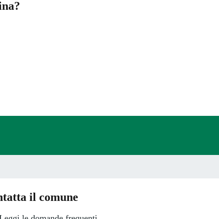
ina?
a 5 stelle su 5
a 4 stelle su 5
a 3 stelle su 5
a 2 stelle su 5
a 1 stelle su 5
tatta il comune
Leggi le domande frequenti