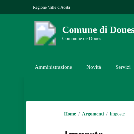
Vai ai contenuti
Vai al footer
Regione Valle d'Aosta
Comune di Doue
Commune de Doues
Amministrazione
Novità
Servizi
Contenuti in evidenza
Home
/
Argomenti
/
Imposte