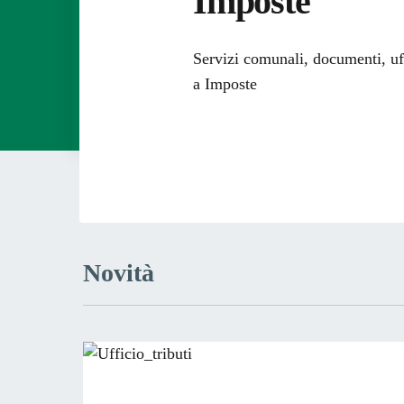
Imposte
Dettagli dell
Servizi comunali, documenti, uffi
a Imposte
Novità