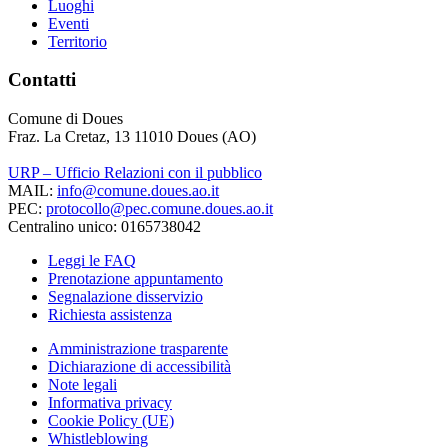
Luoghi
Eventi
Territorio
Contatti
Comune di Doues
Fraz. La Cretaz, 13 11010 Doues (AO)
URP – Ufficio Relazioni con il pubblico
MAIL:
info@comune.doues.ao.it
PEC:
protocollo@pec.comune.doues.ao.it
Centralino unico: 0165738042
Leggi le FAQ
Prenotazione appuntamento
Segnalazione disservizio
Richiesta assistenza
Amministrazione trasparente
Dichiarazione di accessibilità
Note legali
Informativa privacy
Cookie Policy (UE)
Whistleblowing