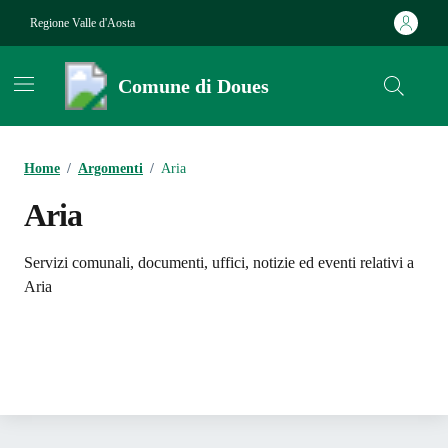
Vai ai contenuti
Vai al footer
Regione Valle d'Aosta
Comune di Doues
Contenuti in evidenza
Home
/
Argomenti
/
Aria
Aria
Dettagli dell'argomento
Servizi comunali, documenti, uffici, notizie ed eventi relativi a
Aria