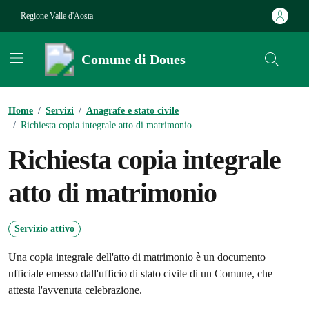
Vai ai contenuti
Vai al footer
Regione Valle d'Aosta
Comune di Doues
Contenuti in evidenza
Home
/
Servizi
/
Anagrafe e stato civile
/
Richiesta copia integrale atto di matrimonio
Richiesta copia integrale
atto di matrimonio
Servizio attivo
Una copia integrale dell'atto di matrimonio è un documento
ufficiale emesso dall'ufficio di stato civile di un Comune, che
attesta l'avvenuta celebrazione.