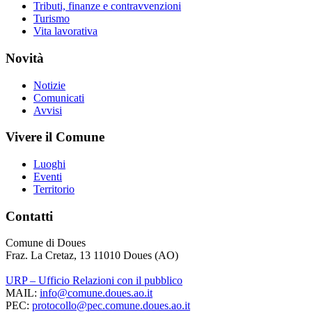
Tributi, finanze e contravvenzioni
Turismo
Vita lavorativa
Novità
Notizie
Comunicati
Avvisi
Vivere il Comune
Luoghi
Eventi
Territorio
Contatti
Comune di Doues
Fraz. La Cretaz, 13 11010 Doues (AO)
URP – Ufficio Relazioni con il pubblico
MAIL:
info@comune.doues.ao.it
PEC:
protocollo@pec.comune.doues.ao.it