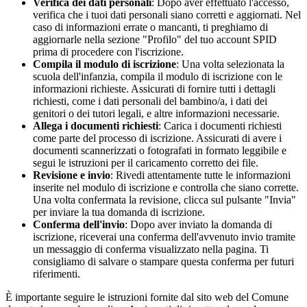
Verifica dei dati personali
: Dopo aver effettuato l'accesso,
verifica che i tuoi dati personali siano corretti e aggiornati. Nel
caso di informazioni errate o mancanti, ti preghiamo di
aggiornarle nella sezione "Profilo" del tuo account SPID
prima di procedere con l'iscrizione.
Compila il modulo di iscrizione
: Una volta selezionata la
scuola dell'infanzia, compila il modulo di iscrizione con le
informazioni richieste. Assicurati di fornire tutti i dettagli
richiesti, come i dati personali del bambino/a, i dati dei
genitori o dei tutori legali, e altre informazioni necessarie.
Allega i documenti richiesti
: Carica i documenti richiesti
come parte del processo di iscrizione. Assicurati di avere i
documenti scannerizzati o fotografati in formato leggibile e
segui le istruzioni per il caricamento corretto dei file.
Revisione e invio
: Rivedi attentamente tutte le informazioni
inserite nel modulo di iscrizione e controlla che siano corrette.
Una volta confermata la revisione, clicca sul pulsante "Invia"
per inviare la tua domanda di iscrizione.
Conferma dell'invio
: Dopo aver inviato la domanda di
iscrizione, riceverai una conferma dell'avvenuto invio tramite
un messaggio di conferma visualizzato nella pagina. Ti
consigliamo di salvare o stampare questa conferma per futuri
riferimenti.
È importante seguire le istruzioni fornite dal sito web del Comune