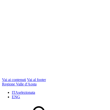
Vai ai contenuti
Vai al footer
Regione Valle d'Aosta
ITA
selezionata
ENG