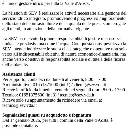
è l'unico gestore idrico per tutta la Valle d'Aosta.
La Mission di SEV è realizzare le attività necessarie alla gestione del
servizio idrico integrato, promuovendo il progressivo miglioramento
dello stato delle infrastrutture e della qualità delle prestazioni erogate
agli utenti, in attuazione della normativa vigente.
La SEV ha ricevuto la grande responsabilità di gestire una risorsa
limitata e preziosissima come l’acqua. Con questa consapevolezza la
SEV intende indirizzare le sue scelte strategiche e operative non solo
verso gli indispensabili obiettivi di natura economico-finanziaria, ma
anche verso obiettivi di responsabilità sociale e di tutela della risorsa
dell’ambiente.
Assistenza clienti
Per supporto, contattaci dal lunedì al venerdì, 8:00 -17:00
Amministrativo: 01651875600 (int.1) / clienti@sev.vda.it
Riceve in ufficio da lunedì a venerdì nei seguenti orari: 8:00 - 17:00
Tecnico: 01651875600 (int.3) / tecnico@sev.vda.it
Riceve solo su appuntamento da richiedere via email a:
tecnico@sev.vda.it
Segnalazioni guasti su acquedotto e fognatura
Dal 1° gennaio 2026, per tutti i comuni della Valle d'Aosta, è
possibile contattare: