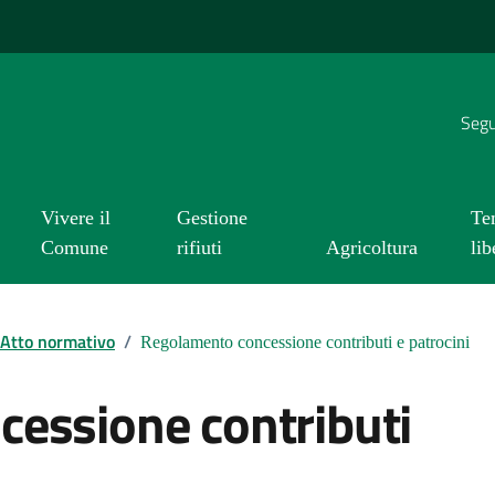
Segui
Vivere il
Gestione
Te
Comune
rifiuti
Agricoltura
lib
Atto normativo
/
Regolamento concessione contributi e patrocini
essione contributi