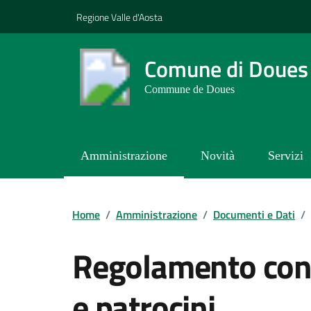
Vai ai contenuti
Vai al footer
Regione Valle d'Aosta
Comune di Doues
Commune de Doues
Amministrazione
Novità
Servizi
Contenuti in evidenza
Home
/
Amministrazione
/
Documenti e Dati
/
Regolamento conc
e patrocini