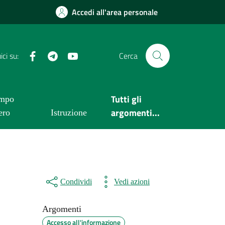
Accedi all'area personale
Facebook
Telegram
YouTube
ci su:
Cerca
Tutti gli
mpo
argomenti...
ero
Istruzione
Condividi
Vedi azioni
Argomenti
Accesso all'informazione