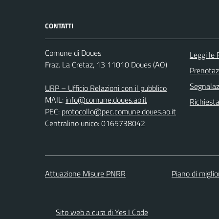
CONTATTI
Comune di Doues
Leggi le
Fraz. La Cretaz, 13 11010 Doues (AO)
Prenota
Segnalazi
URP – Ufficio Relazioni con il pubblico
MAIL:
info@comune.doues.ao.it
Richiest
PEC:
protocollo@pec.comune.doues.ao.it
Centralino unico: 0165738042
Attuazione Misure PNRR
Piano di migli
Sito web a cura di Yes I Code