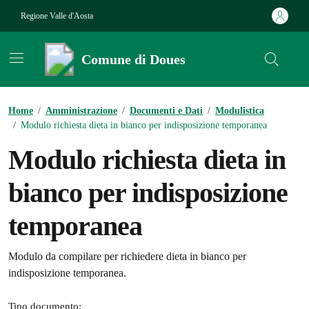
Vai ai contenuti
Vai al footer
Regione Valle d'Aosta
Comune di Doues
Contenuti in evidenza
Home
/
Amministrazione
/
Documenti e Dati
/
Modulistica
/
Modulo richiesta dieta in bianco per indisposizione temporanea
Modulo richiesta dieta in
bianco per indisposizione
temporanea
Dettagli del documento
Modulo da compilare per richiedere dieta in bianco per
indisposizione temporanea.
Tipo documento: