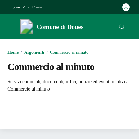
Vai ai contenuti
Vai al footer
Regione Valle d'Aosta
Comune di Doues
Contenuti in evidenza
Home
/
Argomenti
/
Commercio al minuto
Commercio al minuto
Dettagli dell'argomento
Servizi comunali, documenti, uffici, notizie ed eventi relativi a
Commercio al minuto