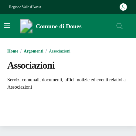
Vai ai contenuti
Vai al footer
Regione Valle d'Aosta
Comune di Doues
Contenuti in evidenza
Home
/
Argomenti
/
Associazioni
Associazioni
Dettagli dell'argomento
Servizi comunali, documenti, uffici, notizie ed eventi relativi a
Associazioni